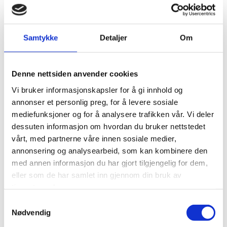
Samtykke
Detaljer
Om
Denne nettsiden anvender cookies
REDAKTØR. ANDERS HELGE MYHREN. Org. 988 97
2304. Bank: 6311.09.07445
Vi bruker informasjonskapsler for å gi innhold og
annonser et personlig preg, for å levere sosiale
https://www.godtube.com/watch/?
mediefunksjoner og for å analysere trafikken vår. Vi deler
v=DLWKWLNX#google_vignette
dessuten informasjon om hvordan du bruker nettstedet
vårt, med partnerne våre innen sosiale medier,
På Godtube finner du redaktørens ene sang på CD. Verdt et
annonsering og analysearbeid, som kan kombinere den
klikk, kanskje..
med annen informasjon du har gjort tilgjengelig for dem,
eller som de har samlet inn gjennom din bruk av
tjenestene deres.
Vår trosbekjennelse:
Samtykkevalg
«Vi tror på én Gud, den allmektige Jehova, som alltid har
Nødvendig
eksistert, og som har skapt himmel og jord, alt synlig og usynlig.