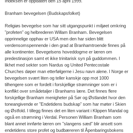
Indeksen er oppdatert den 15 april 1999.
Branham bevegelsen (Budskapsfolket)
Religiøs bevegelse som har sitt utgangspunkt i miljøet omkring
"profeten" og helbrederen Willam Branham. Bevegelsen
opprinnelige opphav er USA men den har siden blitt
verdensomspennende i den grad at Branhamtroende finnes på
alle kontinenter. Bevegelsens hoveddogme er læren om
predestinasjon samt et ikke trinitarisk syn på guddommen. I
likhet med sekter som Nardus og United Pentecostale
Churches døper man etterfølgerne i Jesu navn alene. I Norge er
bevegelsen svært liten og teller kanskje opp mot 1000
tilhengere som er fordelt i forskjellige strømninger som er i
konflikt over smådetaljer i Branhams lære. Det finnes flere
forskjellige Branham menigheter på Sør og Østlandet hvor den
toneangivende er "Endetidens budskap" som har møter i Skien
og Østfold. I tillegg finnes det en liten variant i Klippen Mandal og
også en strømning i Verdal. Personen William Branham som
blant annet innførte læren om "slangens sæd" blir ansett som
endetidens store profet og budbæreren til Åpenbaringsbokens