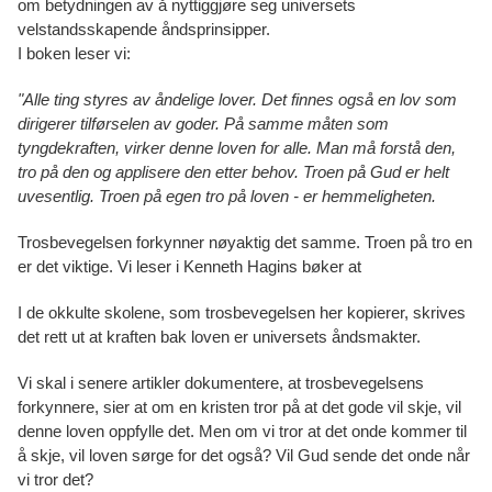
om betydningen av å nyttiggjøre seg universets
velstandsskapende åndsprinsipper.
I boken leser vi:
"Alle ting styres av åndelige lover. Det finnes også en lov som
dirigerer tilførselen av goder. På samme måten som
tyngdekraften, virker denne loven for alle. Man må forstå den,
tro på den og applisere den etter behov. Troen på Gud er helt
uvesentlig. Troen på egen tro på loven - er hemmeligheten.
Trosbevegelsen forkynner nøyaktig det samme. Troen på tro en
er det viktige. Vi leser i Kenneth Hagins bøker at
I de okkulte skolene, som trosbevegelsen her kopierer, skrives
det rett ut at kraften bak loven er universets åndsmakter.
Vi skal i senere artikler dokumentere, at trosbevegelsens
forkynnere, sier at om en kristen tror på at det gode vil skje, vil
denne loven oppfylle det. Men om vi tror at det onde kommer til
å skje, vil loven sørge for det også? Vil Gud sende det onde når
vi tror det?