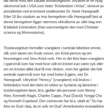
tatt farvel med den såkalte trosbevegelsen. Årsaken er en nylig
utkommet bok i USA som heter "Kristendom i Krise", skrevet av
presidenten ved et kristent studiesenter Dr. Hank Hanegraaff.
Etter 10 års studium av tros bevegelsen slår Hanegraaff fast at
denne bevegelsen ligger nærmere okkultisme av ulikt slag enn
til bibelsk kristendom (Han sammenligner den med Christian
science og Mormonisme).
Trosbevegelsen formidler vranglære i sentrale bibelske emner,
slik som læren om Guds vesen, om Kristi person og om
forsoningen ved Jesu Kristi verk. Her er det ikke bare vranglære
i spørsmål som har med hvor vidt en kristen kan være syk eller
om en kristen alltid skal få mer rikdom, men her gjelder det helt
sentrale spørsmål som har med frelse å gjøre, sier Dr.
Hanegraaff. Uttrykket "Herecy" (vranglære) må brukes i
forbindelse med den lære en rekke av hyrdene og lærerene i
trosbevegelsen fører, bl.a. gjelder det personer som Benny
Hinn, Kenneth Hagin, Charles Capps, Paul (David) Yonggi Cho
og Kenneth Copeland. Den sistnevnte har bl.a. uttalt at;" Du har
ikke en Gud i deg, du er selv en Gud".Amerikanske evangeliske