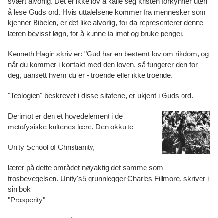
svært alvorlig. Det er ikke lov å kalle seg kristen forkynner uten
å lese Guds ord. Hvis uttalelsene kommer fra mennesker som
kjenner Bibelen, er det like alvorlig, for da representerer denne
læren bevisst løgn, for å kunne ta imot og bruke penger.
Kenneth Hagin skriv er: "Gud har en bestemt lov om rikdom, og
når du kommer i kontakt med den loven, så fungerer den for
deg, uansett hvem du er - troende eller ikke troende.
"Teologien" beskrevet i disse sitatene, er ukjent i Guds ord.
Derimot er den et hovedelement i de
metafysiske kultenes lære. Den okkulte
Unity School of Christianity,
lærer på dette området nøyaktig det samme som
trosbevegelsen. Unity's5 grunnlegger Charles Fillmore, skriver i
sin bok
"Prosperity"