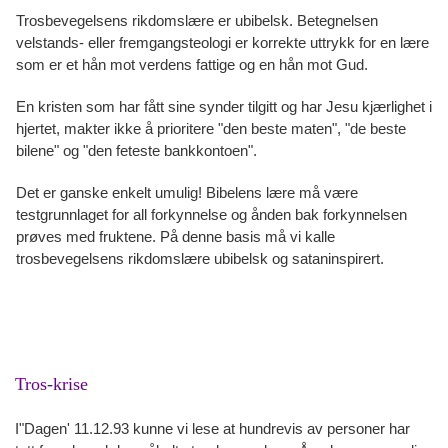
Trosbevegelsens rikdomslære er ubibelsk. Betegnelsen
velstands- eller fremgangsteologi er korrekte uttrykk for en lære
som er et hån mot verdens fattige og en hån mot Gud.
En kristen som har fått sine synder tilgitt og har Jesu kjærlighet i
hjertet, makter ikke å prioritere "den beste maten", "de beste
bilene" og "den feteste bankkontoen".
Det er ganske enkelt umulig! Bibelens lære må være
testgrunnlaget for all forkynnelse og ånden bak forkynnelsen
prøves med fruktene. På denne basis må vi kalle
trosbevegelsens rikdomslære ubibelsk og sataninspirert.
Tros-krise
I"Dagen' 11.12.93 kunne vi lese at hundrevis av personer har