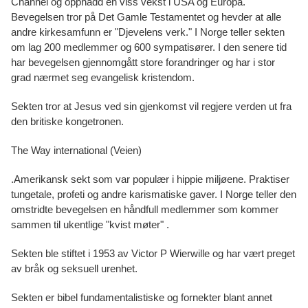
Channel og oppnådd en viss vekst i USA og Europa.
Bevegelsen tror på Det Gamle Testamentet og hevder at alle
andre kirkesamfunn er "Djevelens verk." I Norge teller sekten
om lag 200 medlemmer og 600 sympatisører. I den senere tid
har bevegelsen gjennomgått store forandringer og har i stor
grad nærmet seg evangelisk kristendom.
Sekten tror at Jesus ved sin gjenkomst vil regjere verden ut fra
den britiske kongetronen.
The Way international (Veien)
.Amerikansk sekt som var populær i hippie miljøene. Praktiser
tungetale, profeti og andre karismatiske gaver. I Norge teller den
omstridte bevegelsen en håndfull medlemmer som kommer
sammen til ukentlige "kvist møter" .
Sekten ble stiftet i 1953 av Victor P Wierwille og har vært preget
av bråk og seksuell urenhet.
Sekten er bibel fundamentalistiske og fornekter blant annet