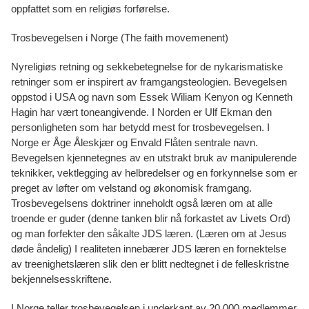
oppfattet som en religiøs forførelse.
Trosbevegelsen i Norge (The faith movemenent)
Nyreligiøs retning og sekkebetegnelse for de nykarismatiske
retninger som er inspirert av framgangsteologien. Bevegelsen
oppstod i USA og navn som Essek Wiliam Kenyon og Kenneth
Hagin har vært toneangivende. I Norden er Ulf Ekman den
personligheten som har betydd mest for trosbevegelsen. I
Norge er Åge Åleskjær og Envald Flåten sentrale navn.
Bevegelsen kjennetegnes av en utstrakt bruk av manipulerende
teknikker, vektlegging av helbredelser og en forkynnelse som er
preget av løfter om velstand og økonomisk framgang.
Trosbevegelsens doktriner inneholdt også læren om at alle
troende er guder (denne tanken blir nå forkastet av Livets Ord)
og man forfekter den såkalte JDS læren. (Læren om at Jesus
døde åndelig) I realiteten innebærer JDS læren en fornektelse
av treenighetslæren slik den er blitt nedtegnet i de felleskristne
bekjennelsesskriftene.
I Norge teller trosbevegelsen i underkant av 20 000 medlemmer