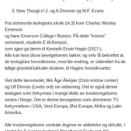
New Thougt v\ J. og A.Dresser og W.F. Evans
Fra sistnevnte teologiske skole (nr.3) kom Charles Wesley
Emerson
og hans Emerson College i Boston. På dette "kristne"
seminaret, studerte E.W.Kenyon,
som igjen ga læren til Kenneth Erwin Hagin (1917-).
Alle kan lese disse bevegelsenes bøker, og selv få bekreftet at
de teologiske hovedtesene, med lite endring, er videreført fra de
tidlige gnostisk\okkulte skolene, til Hagins hovedkvarter;
Ved dette lærestedet, fikk Åge Ålekjær (Oslo kristne center)
og Ulf Ekman (Livets ord) sin utdanning. Det er også denne
teologien som forkynnes i mange titalls av trosbevegelsens
sentra i Norge. Det er denne bevegelsen som dominerer TV
forkynnelsen i USA, Vest-Europa, Øst-Europa, Afrika og Latin
Amerika.
Alle trosbevegelsens sentrale dogmer er ubibelske og okkulte. I