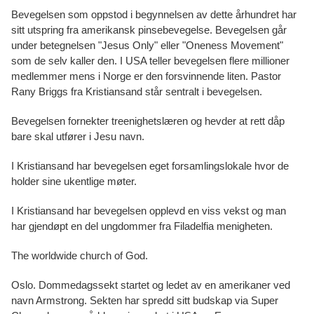
Bevegelsen som oppstod i begynnelsen av dette århundret har
sitt utspring fra amerikansk pinsebevegelse. Bevegelsen går
under betegnelsen "Jesus Only" eller "Oneness Movement"
som de selv kaller den. I USA teller bevegelsen flere millioner
medlemmer mens i Norge er den forsvinnende liten. Pastor
Rany Briggs fra Kristiansand står sentralt i bevegelsen.
Bevegelsen fornekter treenighetslæren og hevder at rett dåp
bare skal utfører i Jesu navn.
I Kristiansand har bevegelsen eget forsamlingslokale hvor de
holder sine ukentlige møter.
I Kristiansand har bevegelsen opplevd en viss vekst og man
har gjendøpt en del ungdommer fra Filadelfia menigheten.
The worldwide church of God.
Oslo. Dommedagssekt startet og ledet av en amerikaner ved
navn Armstrong. Sekten har spredd sitt budskap via Super