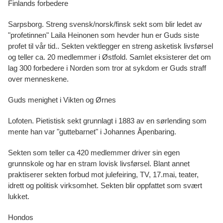
Finlands forbedere
Sarpsborg. Streng svensk/norsk/finsk sekt som blir ledet av
"profetinnen" Laila Heinonen som hevder hun er Guds siste
profet til vår tid.. Sekten vektlegger en streng asketisk livsførsel
og teller ca. 20 medlemmer i Østfold. Samlet eksisterer det om
lag 300 forbedere i Norden som tror at sykdom er Guds straff
over menneskene.
Guds menighet i Vikten og Ørnes
Lofoten. Pietistisk sekt grunnlagt i 1883 av en sørlending som
mente han var "guttebarnet" i Johannes Åpenbaring.
Sekten som teller ca 420 medlemmer driver sin egen
grunnskole og har en stram lovisk livsførsel. Blant annet
praktiserer sekten forbud mot julefeiring, TV, 17.mai, teater,
idrett og politisk virksomhet. Sekten blir oppfattet som svært
lukket.
Hondos