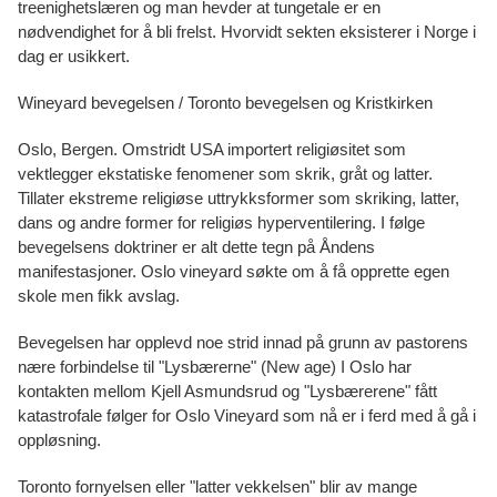
treenighetslæren og man hevder at tungetale er en
nødvendighet for å bli frelst. Hvorvidt sekten eksisterer i Norge i
dag er usikkert.
Wineyard bevegelsen / Toronto bevegelsen og Kristkirken
Oslo, Bergen. Omstridt USA importert religiøsitet som
vektlegger ekstatiske fenomener som skrik, gråt og latter.
Tillater ekstreme religiøse uttrykksformer som skriking, latter,
dans og andre former for religiøs hyperventilering. I følge
bevegelsens doktriner er alt dette tegn på Åndens
manifestasjoner. Oslo vineyard søkte om å få opprette egen
skole men fikk avslag.
Bevegelsen har opplevd noe strid innad på grunn av pastorens
nære forbindelse til "Lysbærerne" (New age) I Oslo har
kontakten mellom Kjell Asmundsrud og "Lysbærerene" fått
katastrofale følger for Oslo Vineyard som nå er i ferd med å gå i
oppløsning.
Toronto fornyelsen eller "latter vekkelsen" blir av mange