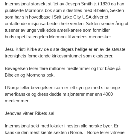
Internasjonal storsekt stiftet av Joseph Smith jr. i 1830 da han
publiserte Mormons bok som sidestilles med Bibelen, Sekten
som har sin hovedbase i Salt Lake City USA driver et
omfattende misjonsarbeide i hele verden. Sekten sender årlig ut
tusener av unge velkledde amerikanere som formidler
budskapet fra engelen Mormoni til verdens mennesker.
Jesu Kristi Kirke av de siste dagers hellige er en av de største
treenighets fornektende kirkesamfunnet som eksisterer.
Bevegelsen teller flere millioner medlemmer og tror både på
Bibelen og Mormons bok.
I Norge teller bevegelsen som er lett synlige med sine unge
amerikanske og dresskledde misjonærer mer enn 4000
medlemmer.
Jehovas vitner Rikets sal
Internasjonal sekt med lokaler i nesten alle norske byer. Er
kanskje den mest kjente sekten i Norge. I Norge teller vitnene