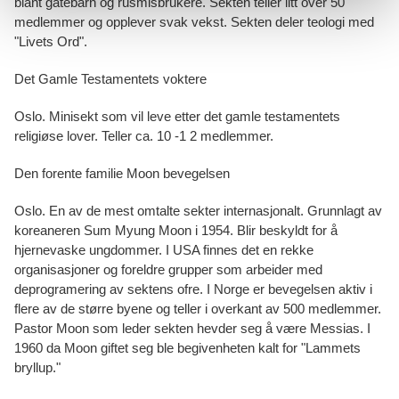
blant gatebarn og rusmisbrukere. Sekten teller litt over 50
medlemmer og opplever svak vekst. Sekten deler teologi med
"Livets Ord".
Det Gamle Testamentets voktere
Oslo. Minisekt som vil leve etter det gamle testamentets
religiøse lover. Teller ca. 10 -1 2 medlemmer.
Den forente familie Moon bevegelsen
Oslo. En av de mest omtalte sekter internasjonalt. Grunnlagt av
koreaneren Sum Myung Moon i 1954. Blir beskyldt for å
hjernevaske ungdommer. I USA finnes det en rekke
organisasjoner og foreldre grupper som arbeider med
deprogramering av sektens ofre. I Norge er bevegelsen aktiv i
flere av de større byene og teller i overkant av 500 medlemmer.
Pastor Moon som leder sekten hevder seg å være Messias. I
1960 da Moon giftet seg ble begivenheten kalt for "Lammets
bryllup."