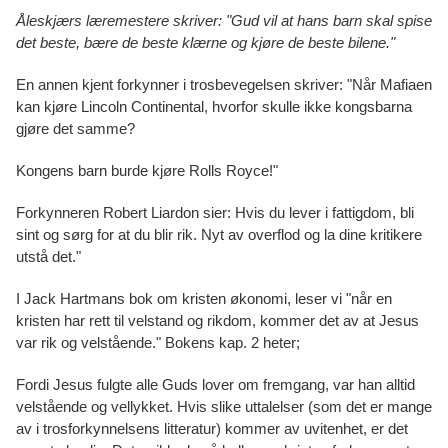
Åleskjærs læremestere skriver: "Gud vil at hans barn skal spise
det beste, bære de beste klærne og kjøre de beste bilene."
En annen kjent forkynner i trosbevegelsen skriver: "Når Mafiaen
kan kjøre Lincoln Continental, hvorfor skulle ikke kongsbarna
gjøre det samme?
Kongens barn burde kjøre Rolls Royce!"
Forkynneren Robert Liardon sier: Hvis du lever i fattigdom, bli
sint og sørg for at du blir rik. Nyt av overflod og la dine kritikere
utstå det."
I Jack Hartmans bok om kristen økonomi, leser vi "når en
kristen har rett til velstand og rikdom, kommer det av at Jesus
var rik og velstående." Bokens kap. 2 heter;
Fordi Jesus fulgte alle Guds lover om fremgang, var han alltid
velstående og vellykket. Hvis slike uttalelser (som det er mange
av i trosforkynnelsens litteratur) kommer av uvitenhet, er det