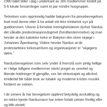
1980 tallet teller i dag i underkant av 300 medlemmer fordelt på
5-6 lokale forsamlinger samt et par mindre husgrupper.
Terkelsen som opprinnelig hadde bakgrunn fra pinsebevegelsen
brøt med denne etter å ha antatt sitt ikke trinitarisk syn på
guddommen. Utover å fornekte treenighetslæren dyrker Nardus
det såkalte predestinasjonsdogmet (forutbestemmelse) og man
hevder at den katolske kirke er Babylon den store skjøge i
Johannes Åpenbaring. Videre hevder Nardus at de
protestantiske kirkesamfunn og organisasjoner er "skjøgens
døtre."
Nardusbevegelsen som selv ynder å fremstå som pinlig hellige
er i følge tidligere medlemmer sterkt preget av urenhet og
liberale holdninger til gjengifte, sex før ekteskapet og alkohol.
Imidlertid blir både bruk av tobakk og moderne kristen musikk
fordømt av sekten.
I de senere år har bevegelsen opplevd betydelig avskalling og
en rekke kjente Nardusnavn har enten forlatt sekten frivillig eller
og blitt utstøtt.