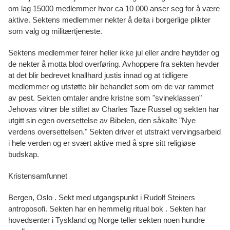
om lag 15000 medlemmer hvor ca 10 000 anser seg for å være
aktive. Sektens medlemmer nekter å delta i borgerlige plikter
som valg og militærtjeneste.
Sektens medlemmer feirer heller ikke jul eller andre høytider og
de nekter å motta blod overføring. Avhoppere fra sekten hevder
at det blir bedrevet knallhard justis innad og at tidligere
medlemmer og utstøtte blir behandlet som om de var rammet
av pest. Sekten omtaler andre kristne som "svineklassen"
Jehovas vitner ble stiftet av Charles Taze Russel og sekten har
utgitt sin egen oversettelse av Bibelen, den såkalte "Nye
verdens oversettelsen." Sekten driver et utstrakt vervingsarbeid
i hele verden og er svært aktive med å spre sitt religiøse
budskap.
Kristensamfunnet
Bergen, Oslo . Sekt med utgangspunkt i Rudolf Steiners
antroposofi. Sekten har en hemmelig ritual bok . Sekten har
hovedsenter i Tyskland og Norge teller sekten noen hundre