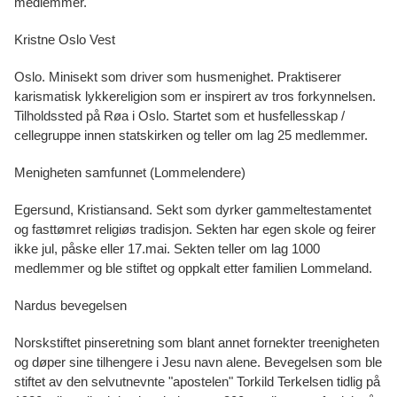
medlemmer.
Kristne Oslo Vest
Oslo. Minisekt som driver som husmenighet. Praktiserer
karismatisk lykkereligion som er inspirert av tros forkynnelsen.
Tilholdssted på Røa i Oslo. Startet som et husfellesskap /
cellegruppe innen statskirken og teller om lag 25 medlemmer.
Menigheten samfunnet (Lommelendere)
Egersund, Kristiansand. Sekt som dyrker gammeltestamentet
og fasttømret religiøs tradisjon. Sekten har egen skole og feirer
ikke jul, påske eller 17.mai. Sekten teller om lag 1000
medlemmer og ble stiftet og oppkalt etter familien Lommeland.
Nardus bevegelsen
Norskstiftet pinseretning som blant annet fornekter treenigheten
og døper sine tilhengere i Jesu navn alene. Bevegelsen som ble
stiftet av den selvutnevnte "apostelen" Torkild Terkelsen tidlig på