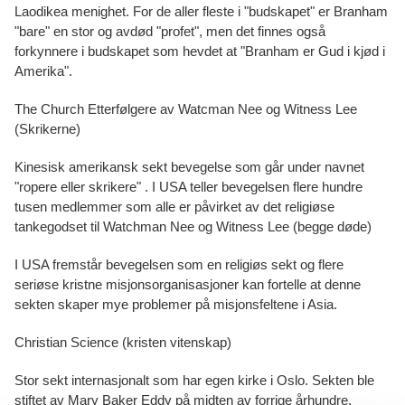
Laodikea menighet. For de aller fleste i "budskapet" er Branham
"bare" en stor og avdød "profet", men det finnes også
forkynnere i budskapet som hevdet at "Branham er Gud i kjød i
Amerika".
The Church Etterfølgere av Watcman Nee og Witness Lee
(Skrikerne)
Kinesisk amerikansk sekt bevegelse som går under navnet
"ropere eller skrikere" . I USA teller bevegelsen flere hundre
tusen medlemmer som alle er påvirket av det religiøse
tankegodset til Watchman Nee og Witness Lee (begge døde)
I USA fremstår bevegelsen som en religiøs sekt og flere
seriøse kristne misjonsorganisasjoner kan fortelle at denne
sekten skaper mye problemer på misjonsfeltene i Asia.
Christian Science (kristen vitenskap)
Stor sekt internasjonalt som har egen kirke i Oslo. Sekten ble
stiftet av Mary Baker Eddy på midten av forrige århundre.