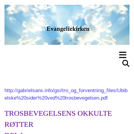
http://gabrielsans.info/gsi/tro_og_forventning_files/Ubib
elske%20sider%20ved%20trosbevegelsen.pdf
TROSBEVEGELSENS OKKULTE
RØTTER