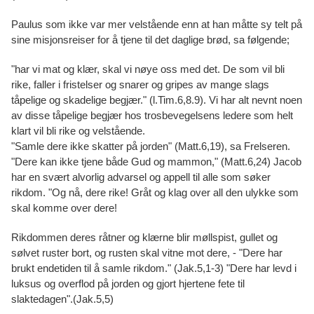
Paulus som ikke var mer velstående enn at han måtte sy telt på
sine misjonsreiser for å tjene til det daglige brød, sa følgende;
"har vi mat og klær, skal vi nøye oss med det. De som vil bli
rike, faller i fristelser og snarer og gripes av mange slags
tåpelige og skadelige begjær." (l.Tim.6,8.9). Vi har alt nevnt noen
av disse tåpelige begjær hos trosbevegelsens ledere som helt
klart vil bli rike og velstående.
"Samle dere ikke skatter på jorden" (Matt.6,19), sa Frelseren.
"Dere kan ikke tjene både Gud og mammon," (Matt.6,24) Jacob
har en svært alvorlig advarsel og appell til alle som søker
rikdom. "Og nå, dere rike! Gråt og klag over all den ulykke som
skal komme over dere!
Rikdommen deres råtner og klærne blir møllspist, gullet og
sølvet ruster bort, og rusten skal vitne mot dere, - "Dere har
brukt endetiden til å samle rikdom." (Jak.5,1-3) "Dere har levd i
luksus og overflod på jorden og gjort hjertene fete til
slaktedagen".(Jak.5,5)