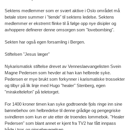
Sektens medlemmer som er svært aktive i Oslo området må
betale store summer i "tiende" til sektens ledelse. Sektens
medlemmer er ekstremt flinke til å følge opp nye disipler og
avhoppere definerer denne omsorgen som "lovebombing".
Sekten har også egen forsamling i Bergen.
Stiftelsen "Jesus læger"
Nykarismatisk stiftelse drevet av Venneslaevangelisten Svein
Magne Pedersen som hevder at han kan helbrede syke.
Pedersen er mye brukt som forkynner i karismatiske trossekter
og tilbyr på lik linje med Hugo "healer" Stenberg, egen
"mirakeltelefon" på teletorget.
For 1400 kroner timen kan syke godtroende fjols ringe inn sine
bønnebehov om helbredelse til denne grådige og pengegriske
svindleren som kun er ute etter de troendes lommebok. "Healer
Pedersen" som blant annet er kjent fra TV2 har fått innpass
både i tros og pinsebevegelsen.