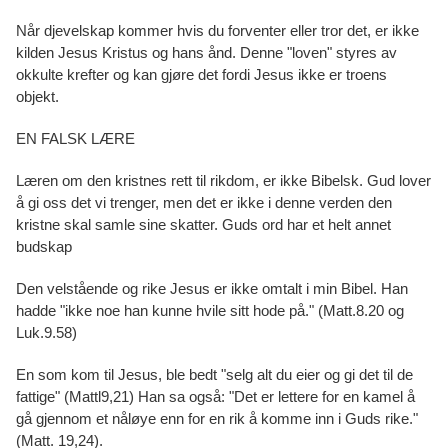
Når djevelskap kommer hvis du forventer eller tror det, er ikke
kilden Jesus Kristus og hans ånd. Denne "loven" styres av
okkulte krefter og kan gjøre det fordi Jesus ikke er troens
objekt.
EN FALSK LÆRE
Læren om den kristnes rett til rikdom, er ikke Bibelsk. Gud lover
å gi oss det vi trenger, men det er ikke i denne verden den
kristne skal samle sine skatter. Guds ord har et helt annet
budskap
Den velstående og rike Jesus er ikke omtalt i min Bibel. Han
hadde "ikke noe han kunne hvile sitt hode på." (Matt.8.20 og
Luk.9.58)
En som kom til Jesus, ble bedt "selg alt du eier og gi det til de
fattige" (Mattl9,21) Han sa også: "Det er lettere for en kamel å
gå gjennom et nåløye enn for en rik å komme inn i Guds rike."
(Matt. 19,24).