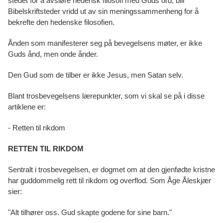
stedet for å avsløre hedensk filosofi med Guds ord, blir
Bibelskriftsteder vridd ut av sin meningssammenheng for å
bekrefte den hedenske filosofien.
Ånden som manifesterer seg på bevegelsens møter, er ikke
Guds ånd, men onde ånder.
Den Gud som de tilber er ikke Jesus, men Satan selv.
Blant trosbevegelsens lærepunkter, som vi skal se på i disse
artiklene er:
- Retten til rikdom
RETTEN TIL RIKDOM
Sentralt i trosbevegelsen, er dogmet om at den gjenfødte kristne
har guddommelig rett til rikdom og overflod. Som Åge Åleskjær
sier:
"Alt tilhører oss. Gud skapte godene for sine barn."