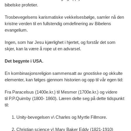
bibelske profetier.
Trosbevegelsens karismatiske vekkelsesbølge, samler nå den
kristne verden til en fullstendig omdefinering av Bibelens
evangelium.
Ingen, som har Jesu kjærlighet i hjertet, og forstår det som
skjer, kan la være å rope ut en advarsel.
Det begynte i USA.
En kombinasjonsreligion sammensatt av gnostiske og okkulte
elementer, kan følges gjennom historien og opp til vår egen tid:
Fra Paracelsus (1400e.kr.) til Mesmer (1700e.kr.) og videre
til P.P.Quimby (1800- 1860). Læren delte seg på dette tidspunkt
til:
Unity-bevegelsen v\ Charles og Myrtle Fillmore.
Christian science v\ Mary Baker Eddy (1821-1910)