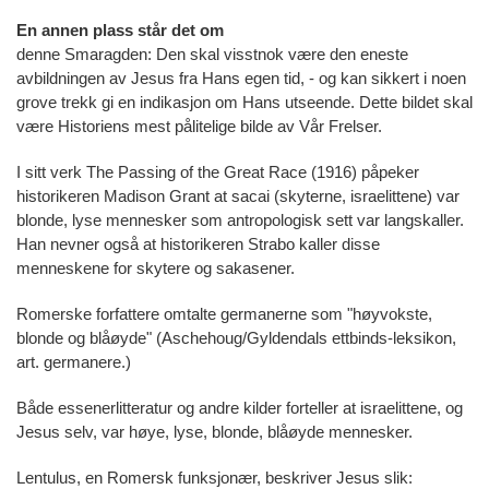
En annen plass står det om
denne Smaragden: Den skal visstnok være den eneste
avbildningen av Jesus fra Hans egen tid, - og kan sikkert i noen
grove trekk gi en indikasjon om Hans utseende. Dette bildet skal
være Historiens mest pålitelige bilde av Vår Frelser.
I sitt verk The Passing of the Great Race (1916) påpeker
historikeren Madison Grant at sacai (skyterne, israelittene) var
blonde, lyse mennesker som antropologisk sett var langskaller.
Han nevner også at historikeren Strabo kaller disse
menneskene for skytere og sakasener.
Romerske forfattere omtalte germanerne som "høyvokste,
blonde og blåøyde" (Aschehoug/Gyldendals ettbinds-leksikon,
art. germanere.)
Både essenerlitteratur og andre kilder forteller at israelittene, og
Jesus selv, var høye, lyse, blonde, blåøyde mennesker.
Lentulus, en Romersk funksjonær, beskriver Jesus slik: