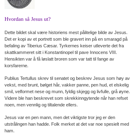
Hvordan så Jesus ut?
Dette bildet skal være historiens mest pålitelige bilde av Jesus.
Det er kopi av et portrett som ble gravert inn på en smaragd på
befaling av Tiberius Cæsar. Tyrkernes keiser utleverte det fra
skattkammeret sitt i Konstantinopel til pave Innocens VIII.
Hensikten var å få løslatt broren som var tatt til fange av
korsfarerne.
Publius Tertullus skrev til senatet og beskrev Jesus som høy av
vekst, med brunt, bølget hår, vakker panne, pen hud, et elskelig
smil, velformet nese og munn, fyldig skjegg og livfulle, grå øyne.
Videre ble han beskrevet som skrekkinngytende når han refset
noen, men vennlig og tiltalende ellers.
Jesus var en pen mann, men det viktigste tror jeg er den
utstrålingen han hadde. Folk merket at det var noe spesielt med
ham.