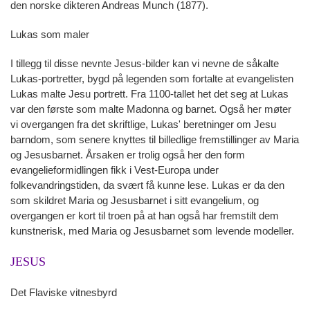
den norske dikteren Andreas Munch (1877).
Lukas som maler
I tillegg til disse nevnte Jesus-bilder kan vi nevne de såkalte
Lukas-portretter, bygd på legenden som fortalte at evangelisten
Lukas malte Jesu portrett. Fra 1100-tallet het det seg at Lukas
var den første som malte Madonna og barnet. Også her møter
vi overgangen fra det skriftlige, Lukas' beretninger om Jesu
barndom, som senere knyttes til billedlige fremstillinger av Maria
og Jesusbarnet. Årsaken er trolig også her den form
evangelieformidlingen fikk i Vest-Europa under
folkevandringstiden, da svært få kunne lese. Lukas er da den
som skildret Maria og Jesusbarnet i sitt evangelium, og
overgangen er kort til troen på at han også har fremstilt dem
kunstnerisk, med Maria og Jesusbarnet som levende modeller.
JESUS
Det Flaviske vitnesbyrd