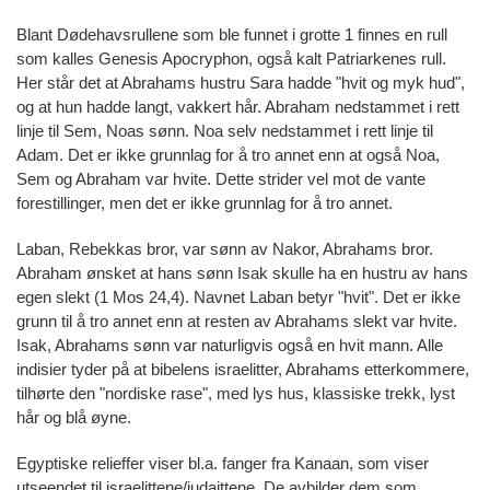
Blant Dødehavsrullene som ble funnet i grotte 1 finnes en rull
som kalles Genesis Apocryphon, også kalt Patriarkenes rull.
Her står det at Abrahams hustru Sara hadde "hvit og myk hud",
og at hun hadde langt, vakkert hår. Abraham nedstammet i rett
linje til Sem, Noas sønn. Noa selv nedstammet i rett linje til
Adam. Det er ikke grunnlag for å tro annet enn at også Noa,
Sem og Abraham var hvite. Dette strider vel mot de vante
forestillinger, men det er ikke grunnlag for å tro annet.
Laban, Rebekkas bror, var sønn av Nakor, Abrahams bror.
Abraham ønsket at hans sønn Isak skulle ha en hustru av hans
egen slekt (1 Mos 24,4). Navnet Laban betyr "hvit". Det er ikke
grunn til å tro annet enn at resten av Abrahams slekt var hvite.
Isak, Abrahams sønn var naturligvis også en hvit mann. Alle
indisier tyder på at bibelens israelitter, Abrahams etterkommere,
tilhørte den "nordiske rase", med lys hus, klassiske trekk, lyst
hår og blå øyne.
Egyptiske relieffer viser bl.a. fanger fra Kanaan, som viser
utseendet til israelittene/judaittene. De avbilder dem som