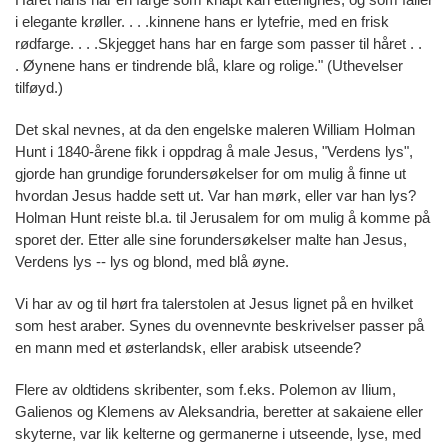
i elegante krøller. . . .kinnene hans er lytefrie, med en frisk
rødfarge. . . .Skjegget hans har en farge som passer til håret . .
. Øynene hans er tindrende blå, klare og rolige." (Uthevelser
tilføyd.)
Det skal nevnes, at da den engelske maleren William Holman
Hunt i 1840-årene fikk i oppdrag å male Jesus, "Verdens lys",
gjorde han grundige forundersøkelser for om mulig å finne ut
hvordan Jesus hadde sett ut. Var han mørk, eller var han lys?
Holman Hunt reiste bl.a. til Jerusalem for om mulig å komme på
sporet der. Etter alle sine forundersøkelser malte han Jesus,
Verdens lys -- lys og blond, med blå øyne.
Vi har av og til hørt fra talerstolen at Jesus lignet på en hvilket
som hest araber. Synes du ovennevnte beskrivelser passer på
en mann med et østerlandsk, eller arabisk utseende?
Flere av oldtidens skribenter, som f.eks. Polemon av Ilium,
Galienos og Klemens av Aleksandria, beretter at sakaiene eller
skyterne, var lik kelterne og germanerne i utseende, lyse, med