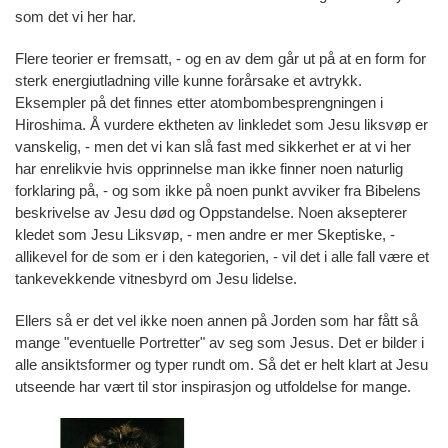
som det vi her har.
Flere teorier er fremsatt, - og en av dem går ut på at en form for
sterk energiutladning ville kunne forårsake et avtrykk.
Eksempler på det finnes etter atombombesprengningen i
Hiroshima. Å vurdere ektheten av linkledet som Jesu liksvøp er
vanskelig, - men det vi kan slå fast med sikkerhet er at vi her
har enrelikvie hvis opprinnelse man ikke finner noen naturlig
forklaring på, - og som ikke på noen punkt avviker fra Bibelens
beskrivelse av Jesu død og Oppstandelse. Noen aksepterer
kledet som Jesu Liksvøp, - men andre er mer Skeptiske, -
allikevel for de som er i den kategorien, - vil det i alle fall være et
tankevekkende vitnesbyrd om Jesu lidelse.
Ellers så er det vel ikke noen annen på Jorden som har fått så
mange "eventuelle Portretter" av seg som Jesus. Det er bilder i
alle ansiktsformer og typer rundt om. Så det er helt klart at Jesu
utseende har vært til stor inspirasjon og utfoldelse for mange.