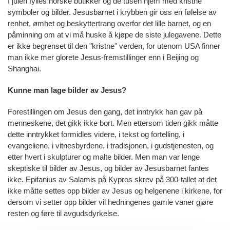
I julen fylles norske butikker og de tusen hjem med kristne
symboler og bilder. Jesusbarnet i krybben gir oss en følelse av
renhet, ømhet og beskyttertrang overfor det lille barnet, og en
påminning om at vi må huske å kjøpe de siste julegavene. Dette
er ikke begrenset til den "kristne" verden, for utenom USA finner
man ikke mer glorete Jesus-fremstillinger enn i Beijing og
Shanghai.
Kunne man lage bilder av Jesus?
Forestillingen om Jesus den gang, det inntrykk han gav på
menneskene, det gikk ikke bort. Men ettersom tiden gikk måtte
dette inntrykket formidles videre, i tekst og fortelling, i
evangeliene, i vitnesbyrdene, i tradisjonen, i gudstjenesten, og
etter hvert i skulpturer og malte bilder. Men man var lenge
skeptiske til bilder av Jesus, og bilder av Jesusbarnet fantes
ikke. Epifanius av Salamis på Kypros skrev på 300-tallet at det
ikke måtte settes opp bilder av Jesus og helgenene i kirkene, for
dersom vi setter opp bilder vil hedningenes gamle vaner gjøre
resten og føre til avgudsdyrkelse.