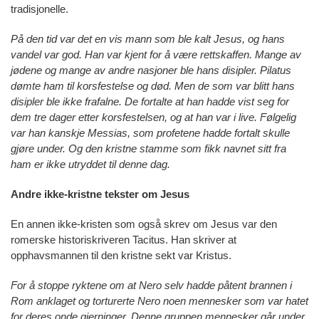
tradisjonelle.
På den tid var det en vis mann som ble kalt Jesus, og hans
vandel var god. Han var kjent for å være rettskaffen. Mange av
jødene og mange av andre nasjoner ble hans disipler. Pilatus
dømte ham til korsfestelse og død. Men de som var blitt hans
disipler ble ikke frafalne. De fortalte at han hadde vist seg for
dem tre dager etter korsfestelsen, og at han var i live. Følgelig
var han kanskje Messias, som profetene hadde fortalt skulle
gjøre under. Og den kristne stamme som fikk navnet sitt fra
ham er ikke utryddet til denne dag.
Andre ikke-kristne tekster om Jesus
En annen ikke-kristen som også skrev om Jesus var den
romerske historiskriveren Tacitus. Han skriver at
opphavsmannen til den kristne sekt var Kristus.
For å stoppe ryktene om at Nero selv hadde påtent brannen i
Rom anklaget og torturerte Nero noen mennesker som var hatet
for deres onde gjerninger. Denne gruppen mennesker går under