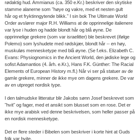
rødaktig hud. Ammianus (ca. 350 e.Kr.) beskriver den skytiske
stamme alanerne som "høye og vakre, med et nesten gult
hår og et fryktinngytende blikk." I sin bok The Ultimate World
Order avslører major R.H. Williams at de opprinnelige italienere
var lyse i huden og hadde blondt hår og blå øyne. De
opprinnelige grekere (som var israelitter) ble beskrevet (ifølge
Polemo) som lyshudete med rødskjær, blondt hår -- en høy,
muskuløs mennesketype med blå øyne. (Se f.eks. Elizabeth C.
Evans: Physiognomics in the Ancient World, den jødiske lege og
sofist Adamantios (4. årh. e.Kr.), Hans F.K. Günther: The Racial
Elements of European History m.fl.) Når vi ser på statuer av de
gamle grekere, minner de ikke mye om dagens grekere. De var
av en utpreget nordisk type.
I den talmudske litteratur blir Jakobs sønn Josef beskrevet som
"hvit" og fager, med et ansikt som blusset som en rose. Det er
ikke mye arabisk ved denne beskrivelsen, som heller passer på
en nordisk mennesketype.
Det er flere steder i Bibelen som beskriver i korte hint at Guds
folk var hvite.