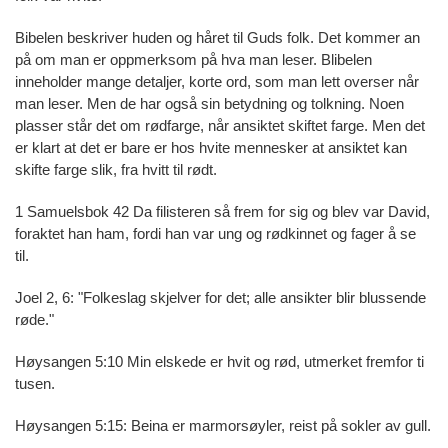
Bibelen beskriver huden og håret til Guds folk. Det kommer an
på om man er oppmerksom på hva man leser. Blibelen
inneholder mange detaljer, korte ord, som man lett overser når
man leser. Men de har også sin betydning og tolkning. Noen
plasser står det om rødfarge, når ansiktet skiftet farge. Men det
er klart at det er bare er hos hvite mennesker at ansiktet kan
skifte farge slik, fra hvitt til rødt.
1 Samuelsbok 42 Da filisteren så frem for sig og blev var David,
foraktet han ham, fordi han var ung og rødkinnet og fager å se
til.
Joel 2, 6: "Folkeslag skjelver for det; alle ansikter blir blussende
røde."
Høysangen 5:10 Min elskede er hvit og rød, utmerket fremfor ti
tusen.
Høysangen 5:15: Beina er marmorsøyler, reist på sokler av gull.