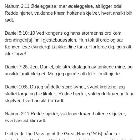
Nahum 2.11 Ødeleggelse, mer ødeleggelse, alt ligger øde!
Redde hjerter, vaklende knær, hoftene skjelver, hvert ansikt blir
rødt.
Daniel 5:10: 10 Ved kongens og hans stormenns ord kom
dronningen[a] inn i gjestebudssalen. Hun tok til orde og sa:
Kongen leve evindelig! La ikke dine tanker forferde dig, og skift
ikke farve!
Daniel 7:28, Jeg, Daniel, ble skrekkslagen av tankene mine, og
ansiktet mitt bleknet. Men jeg gjemte alt dette i mitt hjerte.
Daniel 10:8, Da jeg så dette store synet, svant kreftene, jeg
skiftet farge og ble likblek. Redde hjerter, vaklende knær,hoftene
skjelver, hvert ansikt blir rødt.
Nahum 2:11:Redde hjerter, vaklende knær, hoftene skjelver,
hvert ansikt blir rødt.
I sitt verk The Passing of the Great Race (1916) påpeker