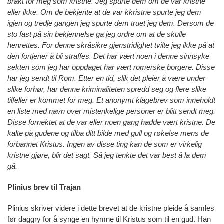
brakt for meg som kristne. Jeg spurte dem om de var kristne
eller ikke. Om de bekjente at de var kkristne spurte jeg dem
igjen og tredje gangen jeg spurte dem truet jeg dem. Dersom de
sto fast på sin bekjennelse ga jeg ordre om at de skulle
henrettes. For denne skråsikre gjenstridighet tvilte jeg ikke på at
den fortjener å bli straffes. Det har vært noen i denne sinnsyke
sekten som jeg har oppdaget har vært romerske borgere. Disse
har jeg sendt til Rom. Etter en tid, slik det pleier å være under
slike forhør, har denne kriminaliteten spredd seg og flere slike
tilfeller er kommet for meg. Et anonymt klagebrev som inneholdt
en liste med navn over mistenkelige personer er blitt sendt meg.
Disse fornektet at de var eller noen gang hadde vært kristne. De
kalte på gudene og tilba ditt bilde med gull og røkelse mens de
forbannet Kristus. Ingen av disse ting kan de som er virkelig
kristne gjøre, blir det sagt. Så jeg tenkte det var best å la dem
gå.
Plinius brev til Trajan
Plinius skriver videre i dette brevet at de kristne pleide å samles
før daggry for å synge en hymne til Kristus som til en gud. Han