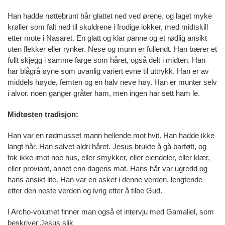
Han hadde nøttebrunt hår glattet ned ved ørene, og laget myke
krøller som falt ned til skuldrene i frodige lokker, med midtskill
etter mote i Nasaret. En glatt og klar panne og et rødlig ansikt
uten flekker eller rynker. Nese og munn er fullendt. Han bærer et
fullt skjegg i samme farge som håret, også delt i midten. Han
har blågrå øyne som uvanlig variert evne til uttrykk. Han er av
middels høyde, femten og en halv neve høy. Han er munter selv
i alvor. noen ganger gråter ham, men ingen har sett ham le.
Midtøsten tradisjon:
Han var en rødmusset mann hellende mot hvit. Han hadde ikke
langt hår. Han salvet aldri håret. Jesus brukte å gå barføtt, og
tok ikke imot noe hus, eller smykker, eller eiendeler, eller klær,
eller proviant, annet enn dagens mat. Hans hår var ugredd og
hans ansikt lite. Han var en asket i denne verden, lengtende
etter den neste verden og ivrig etter å tilbe Gud.
I Archo-volumet finner man også et intervju med Gamaliel, som
beskriver Jesus slik