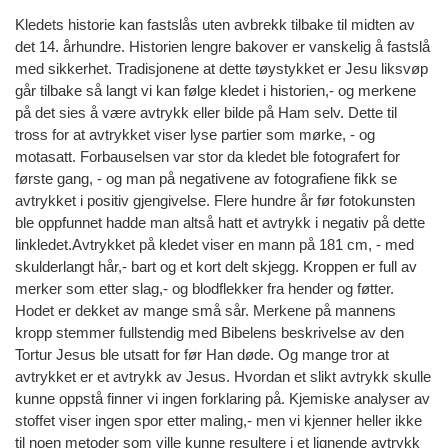
Kledets historie kan fastslås uten avbrekk tilbake til midten av
det 14. århundre. Historien lengre bakover er vanskelig å fastslå
med sikkerhet. Tradisjonene at dette tøystykket er Jesu liksvøp
går tilbake så langt vi kan følge kledet i historien,- og merkene
på det sies å være avtrykk eller bilde på Ham selv. Dette til
tross for at avtrykket viser lyse partier som mørke, - og
motasatt. Forbauselsen var stor da kledet ble fotografert for
første gang, - og man på negativene av fotografiene fikk se
avtrykket i positiv gjengivelse. Flere hundre år før fotokunsten
ble oppfunnet hadde man altså hatt et avtrykk i negativ på dette
linkledet.Avtrykket på kledet viser en mann på 181 cm, - med
skulderlangt hår,- bart og et kort delt skjegg. Kroppen er full av
merker som etter slag,- og blodflekker fra hender og føtter.
Hodet er dekket av mange små sår. Merkene på mannens
kropp stemmer fullstendig med Bibelens beskrivelse av den
Tortur Jesus ble utsatt for før Han døde. Og mange tror at
avtrykket er et avtrykk av Jesus. Hvordan et slikt avtrykk skulle
kunne oppstå finner vi ingen forklaring på. Kjemiske analyser av
stoffet viser ingen spor etter maling,- men vi kjenner heller ikke
til noen metoder som ville kunne resultere i et lignende avtrykk