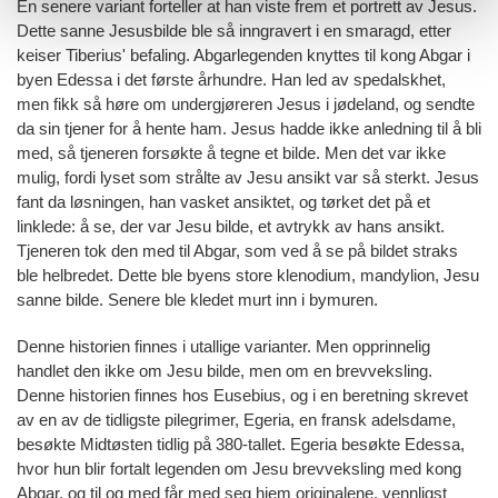
En senere variant forteller at han viste frem et portrett av Jesus.
Dette sanne Jesusbilde ble så inngravert i en smaragd, etter
keiser Tiberius' befaling. Abgarlegenden knyttes til kong Abgar i
byen Edessa i det første århundre. Han led av spedalskhet,
men fikk så høre om undergjøreren Jesus i jødeland, og sendte
da sin tjener for å hente ham. Jesus hadde ikke anledning til å bli
med, så tjeneren forsøkte å tegne et bilde. Men det var ikke
mulig, fordi lyset som strålte av Jesu ansikt var så sterkt. Jesus
fant da løsningen, han vasket ansiktet, og tørket det på et
linklede: å se, der var Jesu bilde, et avtrykk av hans ansikt.
Tjeneren tok den med til Abgar, som ved å se på bildet straks
ble helbredet. Dette ble byens store klenodium, mandylion, Jesu
sanne bilde. Senere ble kledet murt inn i bymuren.
Denne historien finnes i utallige varianter. Men opprinnelig
handlet den ikke om Jesu bilde, men om en brevveksling.
Denne historien finnes hos Eusebius, og i en beretning skrevet
av en av de tidligste pilegrimer, Egeria, en fransk adelsdame,
besøkte Midtøsten tidlig på 380-tallet. Egeria besøkte Edessa,
hvor hun blir fortalt legenden om Jesu brevveksling med kong
Abgar, og til og med får med seg hjem originalene, vennligst