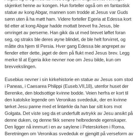
skjenket henne av kongen. Hun forteller også om en fantastisk
statue av kong Abgar, mannen som trodde at Jesus var Guds
sønn uten å ha møtt ham. Videre forteller Egeria at Edessa kort
tid etter at kong Abgar hadde mottatt brevet fra Jesus, ble
omringet av perserne. Han gikk da ut med brevet løftet foran
seg, og straks ble deres øyne blindet, de ble helt forvirret, og
måtte dra hjem til Persia. Hver gang Edessa ble angrepet av
fiender etter dette, jaget de dem på flukt med Jesus brev. Legg
merke til at Egeria ikke nevner noe om Jesu bilde, kun om
brevvekslingen.
Eusebius nevner i sin kirkehistorie en statue av Jesus som stod
i Paneas, i Caesarea Philippi (Euseb.VII,18), utenfor huset der
Berenike, den blodsottige kvinne bodde. Veien herfra er kort til
den katolske legende om Veronikas svededuk, der en kvinne
tørket Jesu panne med et lintørkle da han bar sitt kors mot
Golgata. Det viste seg da et underfullt avtrykk av Jesu ansikt på
denne duken, og denne fikk senere helbredende egenskaper.
Den ligger nå innmurt i en av søylene i Peterskirken i Roma.
Beretningen om Veronikas svededuk er gjengitt på verseform av