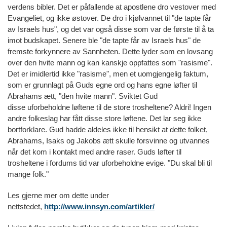
verdens bibler. Det er påfallende at apostlene dro vestover med
Evangeliet, og ikke østover. De dro i kjølvannet til "de tapte får
av Israels hus", og det var også disse som var de første til å ta
imot budskapet. Senere ble "de tapte får av Israels hus" de
fremste forkynnere av Sannheten. Dette lyder som en lovsang
over den hvite mann og kan kanskje oppfattes som "rasisme".
Det er imidlertid ikke "rasisme", men et uomgjengelig faktum,
som er grunnlagt på Guds egne ord og hans egne løfter til
Abrahams ætt, "den hvite mann". Sviktet Gud
disse uforbeholdne løftene til de store trosheltene? Aldri! Ingen
andre folkeslag har fått disse store løftene. Det lar seg ikke
bortforklare. Gud hadde aldeles ikke til hensikt at dette folket,
Abrahams, Isaks og Jakobs ætt skulle forsvinne og utvannes
når det kom i kontakt med andre raser. Guds løfter til
trosheltene i fordums tid var uforbeholdne evige. "Du skal bli til
mange folk."
Les gjerne mer om dette under
nettstedet,
http://www.innsyn.com/artikler/