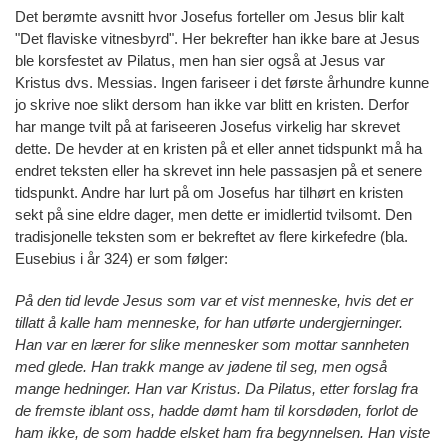
Det berømte avsnitt hvor Josefus forteller om Jesus blir kalt
"Det flaviske vitnesbyrd". Her bekrefter han ikke bare at Jesus
ble korsfestet av Pilatus, men han sier også at Jesus var
Kristus dvs. Messias. Ingen fariseer i det første århundre kunne
jo skrive noe slikt dersom han ikke var blitt en kristen. Derfor
har mange tvilt på at fariseeren Josefus virkelig har skrevet
dette. De hevder at en kristen på et eller annet tidspunkt må ha
endret teksten eller ha skrevet inn hele passasjen på et senere
tidspunkt. Andre har lurt på om Josefus har tilhørt en kristen
sekt på sine eldre dager, men dette er imidlertid tvilsomt. Den
tradisjonelle teksten som er bekreftet av flere kirkefedre (bla.
Eusebius i år 324) er som følger:
På den tid levde Jesus som var et vist menneske, hvis det er
tillatt å kalle ham menneske, for han utførte undergjerninger.
Han var en lærer for slike mennesker som mottar sannheten
med glede. Han trakk mange av jødene til seg, men også
mange hedninger. Han var Kristus. Da Pilatus, etter forslag fra
de fremste iblant oss, hadde dømt ham til korsdøden, forlot de
ham ikke, de som hadde elsket ham fra begynnelsen. Han viste