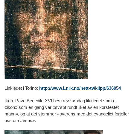
Linkledet i Torino:
http://www1.nrk.no/nett-tv/klipp/636054
Ikon. Pave Benedikt XVI beskrev søndag likkledet som et
«ikon» som en gang var «svøpt rundt liket av en korsfestet
mann», og at det stemmer «overens med det evangeliet forteller
oss om Jesus».