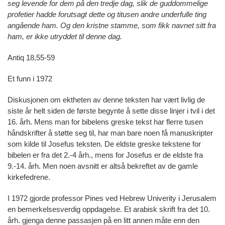
seg levende for dem på den tredje dag, slik de guddommelige
profetier hadde forutsagt dette og titusen andre underfulle ting
angående ham. Og den kristne stamme, som fikk navnet sitt fra
ham, er ikke utryddet til denne dag.
Antiq 18,55-59
Et funn i 1972
Diskusjonen om ektheten av denne teksten har vært livlig de
siste år helt siden de første begynte å sette disse linjer i tvil i det
16. årh. Mens man for bibelens greske tekst har flerre tusen
håndskrifter å støtte seg til, har man bare noen få manuskripter
som kilde til Josefus teksten. De eldste greske tekstene for
bibelen er fra det 2.-4 årh., mens for Josefus er de eldste fra
9.-14. årh. Men noen avsnitt er altså bekreftet av de gamle
kirkefedrene.
I 1972 gjorde professor Pines ved Hebrew Univerity i Jerusalem
en bemerkelsesverdig oppdagelse. Et arabisk skrift fra det 10.
årh. gjenga denne passasjen på en litt annen måte enn den