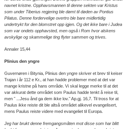
navnet kristne. Opphavsmannen til denne sekten var Kristus
som under Tiberius regjering ble dømt til døden av Pontius
Pilatus. Denne fordervelige overtro ble bare midlertidig
undertrykt for den blomstret opp igjen. Og det ikke bare i Judea
som var ondets opphavsted, men også i Rom hvor alskens
avskylige og skammelige ting flyter sammen og trives.
Annaler 15,44
Plinius den yngre
Guvernøren i Bitynia, Plinius den yngre skriver et brev til keiser
Trajan i år 112 e Kr., at han hadde problemer med at det var
mange kristne på hans område. Vi skal legge merke til at det
var akkurat dette området som Paulus hadde tenkt å reise til,
men " ...Jesu ånd ga dem ikke lov." Ap.gj. 16,7. Til tross for at
Paulus ikke reiste dit ble altså området alikevel evangelisert,
mens Paulus reiste videre med evangeliet til Europa.
Jeg har brukt denne fremgangsmåten mot disse som har blitt