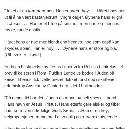
"Josef er en tømmermann. Han er svært høy. . . .Håret hans ser
ut til å ha vært kastanjebrunt i yngre dager. Øynene hans er grå.
. . .Jesus. . . .Han er et bilde på sin mor, men har ikke hennes
myke, runde ansikt.
Håret hans er noe mer blondt enn hennes, noe som også kan
skyldes solen. Han er høy. . . . Øynene hans er store og blå."
(Uthevelser tilføyd.)
Enda en beskrivelse av Jesus finner vi fra Publius Lentrelus i et
brev til keiseren i Rom. Publius Lentrelus bodde i Judea på
keiser Tiberius' tid. Dette brevet dukket først opp i skriftene til
erkebiskop Anselm av Canterbury i det 11. århundre:
"På denne tid bor det i Judea en mann av helt spesiell moral.
Hans navn er Jesus Kristus. Hans etterfølgere elsker og tilber
ham som Den udødelige Guds Sønn. . . .Han er en høy,
velproporsjonert mann med et vennlig og ærverdig utseende.
Håret hans har en farge som knapt kan etterlignes, og som faller