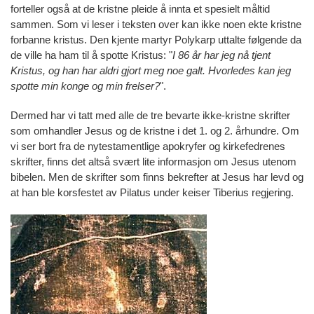
forteller også at de kristne pleide å innta et spesielt måltid
sammen. Som vi leser i teksten over kan ikke noen ekte kristne
forbanne kristus. Den kjente martyr Polykarp uttalte følgende da
de ville ha ham til å spotte Kristus: "
I 86 år har jeg nå tjent
Kristus, og han har aldri gjort meg noe galt. Hvorledes kan jeg
spotte min konge og min frelser?
".
Dermed har vi tatt med alle de tre bevarte ikke-kristne skrifter
som omhandler Jesus og de kristne i det 1. og 2. århundre. Om
vi ser bort fra de nytestamentlige apokryfer og kirkefedrenes
skrifter, finns det altså svært lite informasjon om Jesus utenom
bibelen. Men de skrifter som finns bekrefter at Jesus har levd og
at han ble korsfestet av Pilatus under keiser Tiberius regjering.