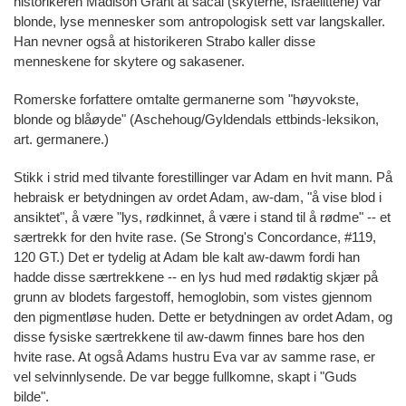
historikeren Madison Grant at sacai (skyterne, israelittene) var
blonde, lyse mennesker som antropologisk sett var langskaller.
Han nevner også at historikeren Strabo kaller disse
menneskene for skytere og sakasener.
Romerske forfattere omtalte germanerne som "høyvokste,
blonde og blåøyde" (Aschehoug/Gyldendals ettbinds-leksikon,
art. germanere.)
Stikk i strid med tilvante forestillinger var Adam en hvit mann. På
hebraisk er betydningen av ordet Adam, aw-dam, "å vise blod i
ansiktet", å være "lys, rødkinnet, å være i stand til å rødme" -- et
særtrekk for den hvite rase. (Se Strong's Concordance, #119,
120 GT.) Det er tydelig at Adam ble kalt aw-dawm fordi han
hadde disse særtrekkene -- en lys hud med rødaktig skjær på
grunn av blodets fargestoff, hemoglobin, som vistes gjennom
den pigmentløse huden. Dette er betydningen av ordet Adam, og
disse fysiske særtrekkene til aw-dawm finnes bare hos den
hvite rase. At også Adams hustru Eva var av samme rase, er
vel selvinnlysende. De var begge fullkomne, skapt i "Guds
bilde".