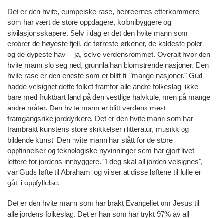
Det er den hvite, europeiske rase, hebreernes etterkommere,
som har vært de store oppdagere, kolonibyggere og
sivilasjonsskapere. Selv i dag er det den hvite mann som
erobrer de høyeste fjell, de tørreste ørkener, de kaldeste poler
og de dypeste hav -- ja, selve verdensrommet. Overalt hvor den
hvite mann slo seg ned, grunnla han blomstrende nasjoner. Den
hvite rase er den eneste som er blitt til "mange nasjoner." Gud
hadde velsignet dette folket framfor alle andre folkeslag, ikke
bare med fruktbart land på den vestlige halvkule, men på mange
andre måter. Den hvite mann er blitt verdens mest
framgangsrike jorddyrkere. Det er den hvite mann som har
frambrakt kunstens store skikkelser i litteratur, musikk og
bildende kunst. Den hvite mann har stått for de store
oppfinnelser og teknologiske nyvinninger som har gjort livet
lettere for jordens innbyggere. "I deg skal all jorden velsignes",
var Guds løfte til Abraham, og vi ser at disse løftene til fulle er
gått i oppfyllelse.
Det er den hvite mann som har brakt Evangeliet om Jesus til
alle jordens folkeslag. Det er han som har trykt 97% av all