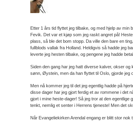
Etter 1 års tid flyttet jeg tilbake, og med hjelp av min
Fevik. Det var et kjøp som jeg raskt angret på! Hesten 
plass, så ble det bom stopp. Da ville den bare en ting,
fullblods vallak fra Holland. Heldigvis så hadde jeg 
leverte jeg hesten tilbake, og pengene jeg hadde beta
Siden den gang har jeg hatt diverse kalver, okser og k
sønn, Øystein, men da han flyttet til Oslo, gjorde jeg o
Men nå kommer jeg til det jeg egentlig hadde på hjerte
disse dager har jeg gjort ferdig et av rommene i det nå
gjort i mine heste-dager! Så jeg tror at den egentlige g
tenkt, nemlig et senter i Herrens tjeneste! Men det sk
Når Evangeliekirken Arendal engang er blitt stor nok 