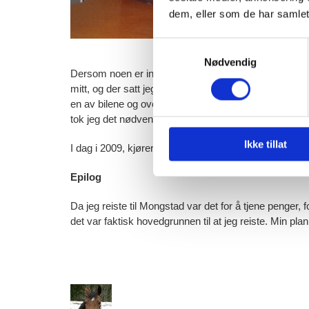
dem, eller som de har samlet
Samtykkevalg
Nødvendig
Dersom noen er interessert, så tok jeg lappen p.g.a.
mitt, og der satt jeg og skrev på skrivemaskinen. Det fr
en av bilene og overnattet i Larvik. Etter en søvnløs n
tok jeg det nødvendige sertifikatet på den tanken. Og d
Ikke tillat
I dag i 2009, kjører jeg for Arendal Kommune, som mi
Epilog
Da jeg reiste til Mongstad var det for å tjene penger, 
det var faktisk hovedgrunnen til at jeg reiste. Min pl