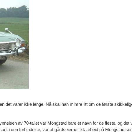
n det varer ikke lenge. Nå skal han mimre litt om de første skikkelige
ynnelsen av 70-tallet var Mongstad bare et navn for de fleste, og det
essant i den forbindelse, var at gårdseierne fikk arbeid på Mongstad 