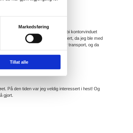
Markedsføring
som de kjørte med daglig, rett forbi kontorvinduet
 et trailerlys! Jeg ble senere noe kurert, da jeg ble med
 gikk jo an og kjøre andre former for transport, og da
tbuss Sør i Arendal.
Tillat alle
et. På den tiden var jeg veldig interessert i hest! Og
 gjort.