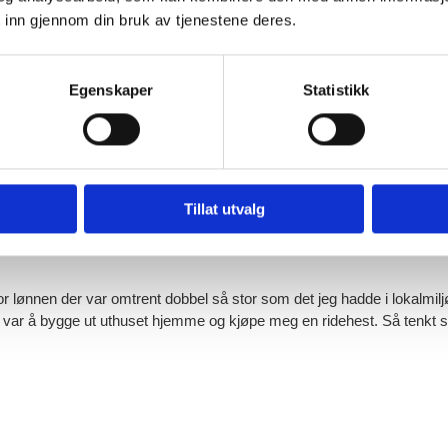
 inn gjennom din bruk av tjenestene deres.
Egenskaper
Statistikk
 transportselskapet Myrvang på Tromøy. Selskapet hadde noen trailere 
ie livet til sjåførene tiltalte meg, og jeg ble blank i øyene bare jeg så
att, så syntes jeg ikke trailerlivet var like forlokkende lenger. Men det
et har jeg aldri angret på. Det ble faktisk over 25 år bak rattet til Net
Tillat utvalg
nibussjåfør. Alderen? Ja, den har jammen passert 61 år!
for lønnen der var omtrent dobbel så stor som det jeg hadde i lokalmiljø
an var å bygge ut uthuset hjemme og kjøpe meg en ridehest. Så tenkt så