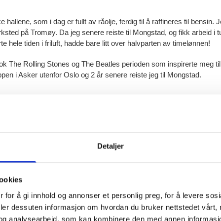
allene, som i dag er fullt av råolje, ferdig til å raffineres til bensin.
ed på Tromøy. Da jeg senere reiste til Mongstad, og fikk arbeid i tu
hele tiden i friluft, hadde bare litt over halvparten av timelønnen!
 nok The Rolling Stones og The Beatles perioden som inspirerte meg til 
appen i Asker utenfor Oslo og 2 år senere reiste jeg til Mongstad.
Detaljer
ookies
 for å gi innhold og annonser et personlig preg, for å levere sos
deler dessuten informasjon om hvordan du bruker nettstedet vårt,
og analysearbeid, som kan kombinere den med annen informasjon d