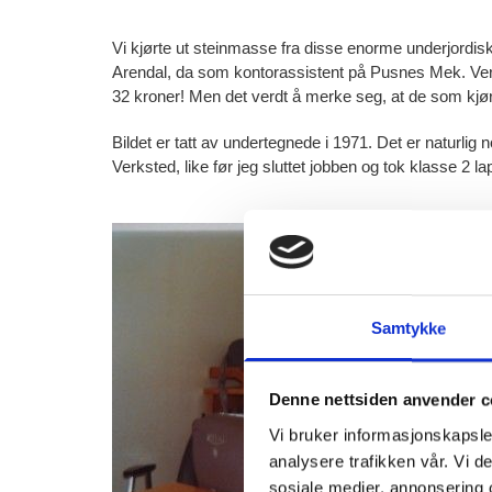
Vi kjørte ut steinmasse fra disse enorme underjordiske h
Arendal, da som kontorassistent på Pusnes Mek. Verkst
32 kroner! Men det verdt å merke seg, at de som kjørte 
Bildet er tatt av undertegnede i 1971. Det er naturlig
Verksted, like før jeg sluttet jobben og tok klasse 2 l
Samtykke
Denne nettsiden anvender c
Vi bruker informasjonskapsler
analysere trafikken vår. Vi 
sosiale medier, annonsering 