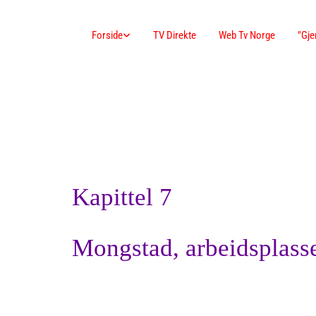
Forside
TV Direkte
Web Tv Norge
"Gje
Kapittel 7
Mongstad, arbeidsplass