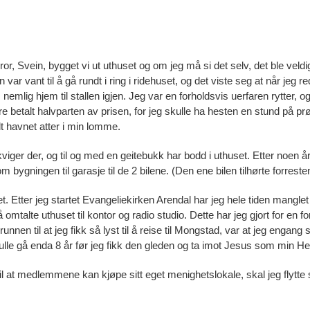
 bror, Svein, bygget vi ut uthuset og om jeg må si det selv, det ble veld
var vant til å gå rundt i ring i ridehuset, og det viste seg at når jeg r
 nemlig hjem til stallen igjen. Jeg var en forholdsvis uerfaren rytter,
bare betalt halvparten av prisen, for jeg skulle ha hesten en stund på
lt havnet atter i min lomme.
viger der, og til og med en geitebukk har bodd i uthuset. Etter noen å
m bygningen til garasje til de 2 bilene. (Den ene bilen tilhørte forrest
t. Etter jeg startet Evangeliekirken Arendal har jeg hele tiden mangle
 omtalte uthuset til kontor og radio studio. Dette har jeg gjort for en 
runnen til at jeg fikk så lyst til å reise til Mongstad, var at jeg enga
ulle gå enda 8 år før jeg fikk den gleden og ta imot Jesus som min Her
til at medlemmene kan kjøpe sitt eget menighetslokale, skal jeg flytte