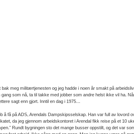
t bak meg militærtjenesten og jeg hadde i noen år smakt på arbeidslive
gang som nå, ta til takke med jobber som andre helst ikke vil ha. Når 
ttere sagt enn gjort. Inntil en dag i 1975…
jobb å få på ADS, Arendals Dampskipsselskap. Han var full av lovord o
ikatet, da jeg gjennom arbeidskontoret i Arendal fikk reise på et 10 uk
ampen." Rundt bygningen sto det mange busser oppstilt, og det var so