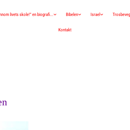
nnom livets skole!" en biografi...
Bibelen
Israel
Trosbeveg
Kontakt
en