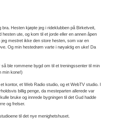
ig bra. Hesten kjøpte jeg i rideklubben på Birketveit,
ed hesten ute, og kom til et jorde eller en annen åpen
 og jeg mestret ikke den store hesten, som var en
 prøve. Og min hestedrøm varte i nøyaktig en uke! Da
r så ble rommene bygd om til et treningssenter til min
en min kone!)
t et kontor, et Web Radio studio, og et WebTV studio. I
forholdsvis billig penge, da mesteparten allerede var
ng skulle bruke og innrede bygningen til det Gud hadde
re og frelser.
 studioene til det nye menighetshuset.